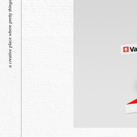
a creative place where pretty things live