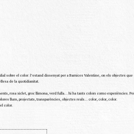
al sobre el color: l’estand dissenyat per a Barnices Valentine, on els objectes que 
esa de la quotidianitat.
nts, rosa xiclet, groc llimona, verd fulla… hi ha tants colors como experiències. Pe
res llum, projectats, transparències, objectes reals… color, color, color.
el color.