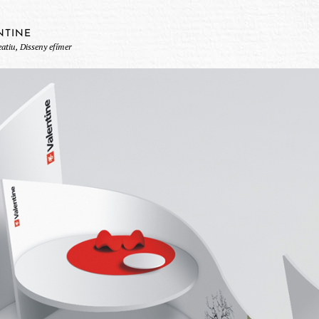
NTINE
eatiu, Disseny efímer